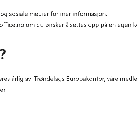
og
sosiale medier
for mer informasjon.
office.no
om du ønsker å settes opp på en egen kon
?
eres årlig av Trøndelags Europakontor, våre medl
er.