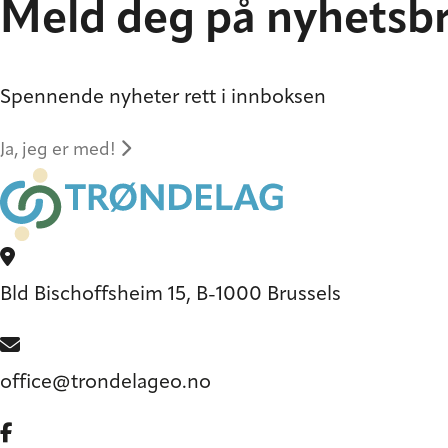
Meld deg på nyhetsb
Spennende nyheter rett i innboksen
Ja, jeg er med!
Bld Bischoffsheim 15, B-1000 Brussels
office@trondelageo.no
Gå til vår Facebook