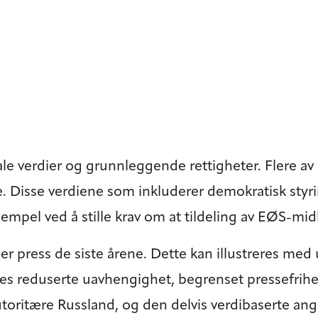
 verdier og grunnleggende rettigheter. Flere av dis
 Disse verdiene som inkluderer demokratisk styrin
sempel ved å stille krav om at tildeling av EØS-mid
under press de siste årene. Dette kan illustreres m
es reduserte uavhengighet, begrenset pressefrihe
toritære Russland, og den delvis verdibaserte an