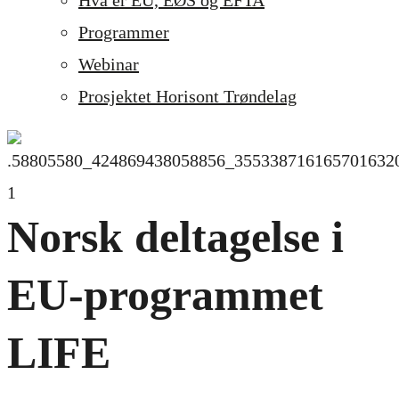
Hva er EU, EØS og EFTA
Programmer
Webinar
Prosjektet Horisont Trøndelag
Norsk deltagelse i
EU-programmet
LIFE