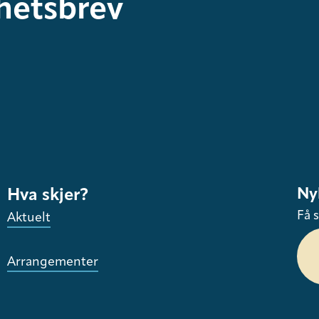
hetsbrev
Ny
Hva skjer?
Få s
Aktuelt
Arrangementer