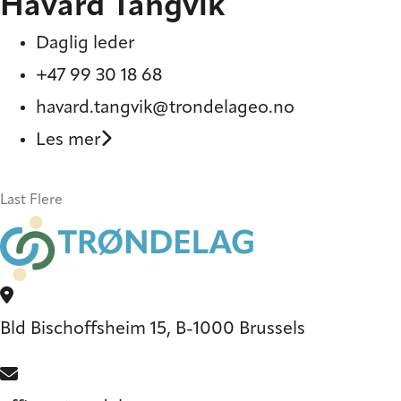
Håvard Tangvik
Daglig leder
+47 99 30 18 68
havard.tangvik@trondelageo.no
Les mer
Last Flere
Bld Bischoffsheim 15, B-1000 Brussels