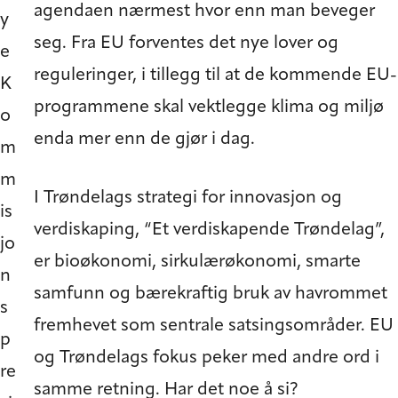
agendaen nærmest hvor enn man beveger
y
seg. Fra EU forventes det nye lover og
e
reguleringer, i tillegg til at de kommende EU-
K
programmene skal vektlegge klima og miljø
o
enda mer enn de gjør i dag.
m
m
I Trøndelags strategi for innovasjon og
is
verdiskaping, “Et verdiskapende Trøndelag”,
jo
er bioøkonomi, sirkulærøkonomi, smarte
n
samfunn og bærekraftig bruk av havrommet
s
fremhevet som sentrale satsingsområder. EU
p
og Trøndelags fokus peker med andre ord i
re
samme retning. Har det noe å si?