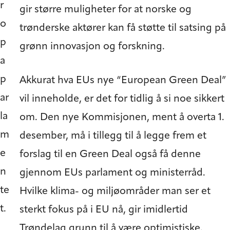
r
gir større muligheter for at norske og
o
trønderske aktører kan få støtte til satsing på
p
grønn innovasjon og forskning.
a
p
Akkurat hva EUs nye “European Green Deal”
ar
vil inneholde, er det for tidlig å si noe sikkert
la
om. Den nye Kommisjonen, ment å overta 1.
m
desember, må i tillegg til å legge frem et
e
forslag til en Green Deal også få denne
n
gjennom EUs parlament og ministerråd.
te
Hvilke klima- og miljøområder man ser et
t.
sterkt fokus på i EU nå, gir imidlertid
Trøndelag grunn til å være optimistiske.