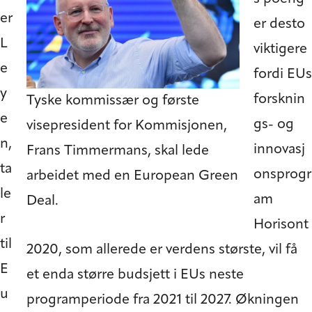
er
er desto
L
viktigere
e
fordi EUs
y
forsknin
Tyske kommissær og første
e
gs- og
visepresident for Kommisjonen,
n,
innovasj
Frans Timmermans, skal lede
ta
onsprogr
arbeidet med en European Green
le
am
Deal.
r
Horisont
til
2020, som allerede er verdens største, vil få
E
et enda større budsjett i EUs neste
u
programperiode fra 2021 til 2027. Økningen