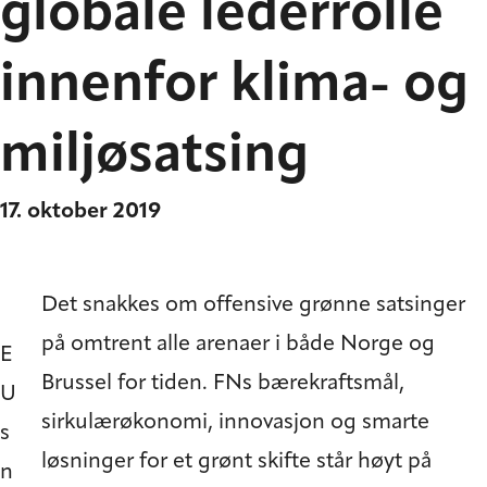
globale lederrolle
innenfor klima- og
miljøsatsing
17. oktober 2019
Det snakkes om offensive grønne satsinger
på omtrent alle arenaer i både Norge og
E
Brussel for tiden. FNs bærekraftsmål,
U
sirkulærøkonomi, innovasjon og smarte
s
løsninger for et grønt skifte står høyt på
n