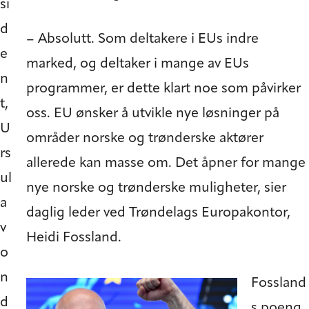
si
d
– Absolutt. Som deltakere i EUs indre
e
marked, og deltaker i mange av EUs
n
programmer, er dette klart noe som påvirker
t,
oss. EU ønsker å utvikle nye løsninger på
U
områder norske og trønderske aktører
rs
allerede kan masse om. Det åpner for mange
ul
nye norske og trønderske muligheter, sier
a
daglig leder ved Trøndelags Europakontor,
v
Heidi Fossland.
o
n
Fossland
d
s poeng