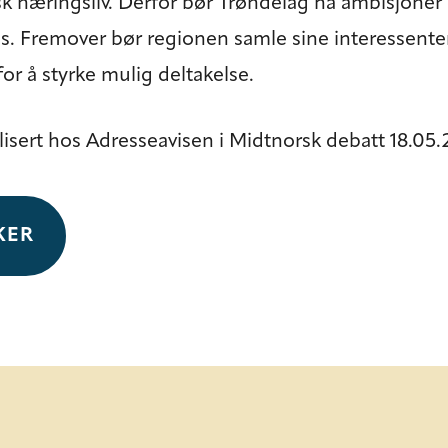
sk næringsliv. Derfor bør Trøndelag ha ambisjoner 
. Fremover bør regionen samle sine interessenter 
or å styrke mulig deltakelse.
isert hos Adresseavisen i Midtnorsk debatt 18.05.2
KER