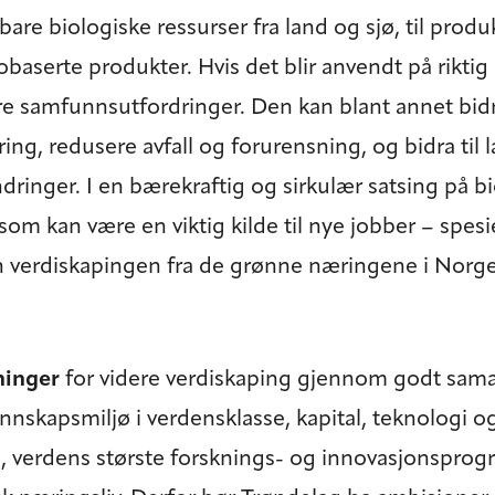
are biologiske ressurser fra land og sjø, til produ
iobaserte produkter. Hvis det blir anvendt på rikt
re samfunnsutfordringer. Den kan blant annet bidra
ing, redusere avfall og forurensning, og bidra til 
ndringer. I en bærekraftig og sirkulær satsing på 
om kan være en viktig kilde til nye jobber – spesiel
n verdiskapingen fra de grønne næringene i Norge v
ninger
for videre verdiskaping gjennom godt sama
nnskapsmiljø i verdensklasse, kapital, teknologi og
, verdens største forsknings- og innovasjonsprogr