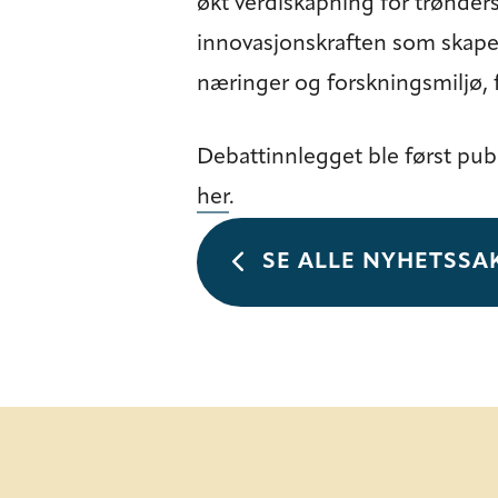
økt verdiskapning for trønder
innovasjonskraften som skapes
næringer og forskningsmiljø, f
Debattinnlegget ble først publ
her
.
SE ALLE NYHETSSA