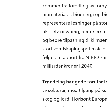
kommer fra foredling av fornyb
biomaterialer, bioenergi og b
representere løsninger på sto
økt selvforsyning, bedre ernær
og bedre tilpasning til klimae
stort verdiskapingspotensiale s
følge en rapport fra NIBIO ka
milliarder kroner i 2040.
Trøndelag har gode forutset
av sektorer, med tilgang på ku
skog og jord. Horisont Europa