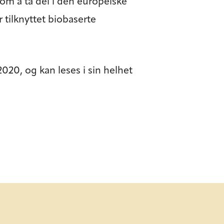
om å ta del i den europeiske
tilknyttet biobaserte
020, og kan leses i sin helhet