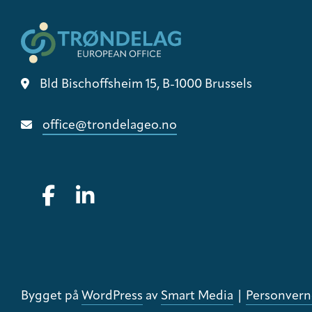
Bld Bischoffsheim 15, B-1000 Brussels
office@trondelageo.no
Gå til vår Facebook
Gå til vår LinkedIn
Bygget på
WordPress
av
Smart Media
|
Personvern