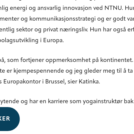
nnlig energi og ansvarlig innovasjon ved NTNU. H
gementer og kommunikasjonsstrategi og er godt v
fentlig sektor og privat næringsliv. Hun har også er
olagsutvikling i Europa.
på, som fortjener oppmerksomhet på kontinentet.
tte er kjempespennende og jeg gleder meg til å t
 Europakontor i Brussel, sier Katinka.
flytende og har en karriere som yogainstruktør bak
KER