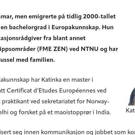
amar, men emigrerte på tidlig 2000-tallet
på en bachelorgrad i Europakunnskap. Hun
sjonsrådgiver fra blant annet
tslippsområder (FME ZEN) ved NTNU og har
Brussel med familien.
ropakunnskap har Katinka en master i
att Certificat d’Etudes Européennes ved
 praktikant ved sekretariatet for Norway-
Kat
Delhi og forsket på et maoistopprør i India.
alisert seg innen kommunikasjon og jobbet som k