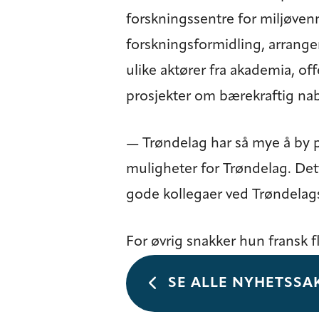
forskningssentre for miljøve
forskningsformidling, arran
ulike aktører fra akademia, of
prosjekter om bærekraftig nab
— Trøndelag har så mye å by 
muligheter for Trøndelag. De
gode kollegaer ved Trøndelags
For øvrig snakker hun fransk 
SE ALLE NYHETSSA