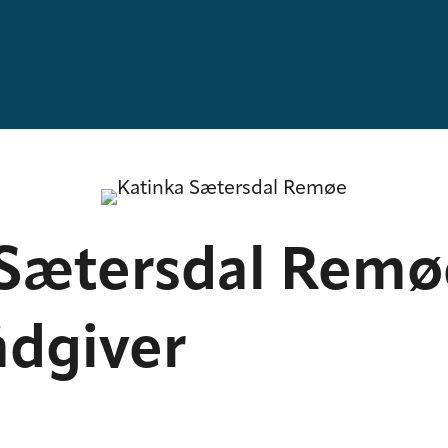
Sætersdal Remø
ådgiver