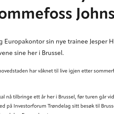
Hommefoss John
ag Europakontor sin nye trainee Jespe
ene sine her i Brussel.
ovedstaden har våknet til live igjen etter sommerfer
nå tilbringe ett år her i Brussel, før turen går vi
ed på Investorforum Trøndelag sitt besøk til Bruss