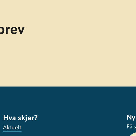
brev
Ny
Hva skjer?
Få s
Aktuelt