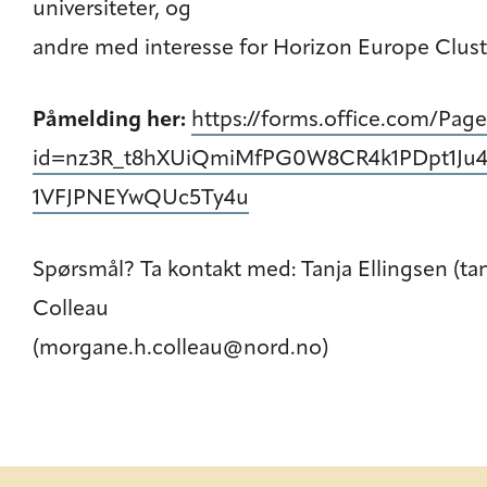
universiteter, og
andre med interesse for Horizon Europe Clust
Påmelding her:
https://forms.office.com/Pa
id=nz3R_t8hXUiQmiMfPG0W8CR4k1PDpt1Ju
1VFJPNEYwQUc5Ty4u
Spørsmål? Ta kontakt med: Tanja Ellingsen (ta
Colleau
(morgane.h.colleau@nord.no)