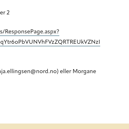
er 2
ges/ResponsePage.aspx?
4qYtr6oPbVUNVhFVzZQRTREUkVZNzI
nja.ellingsen@nord.no) eller Morgane