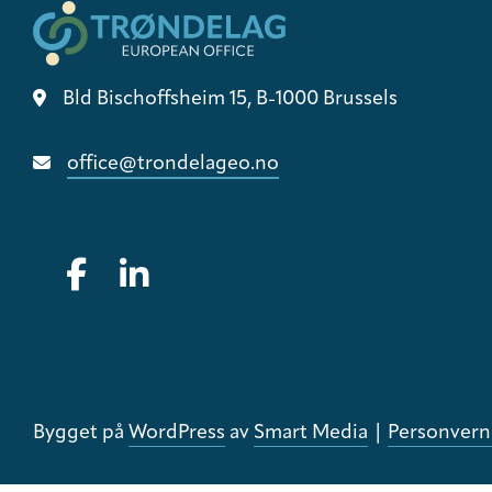
Bld Bischoffsheim 15, B-1000 Brussels
office@trondelageo.no
Gå til vår Facebook
Gå til vår LinkedIn
Bygget på
WordPress
av
Smart Media
|
Personvern